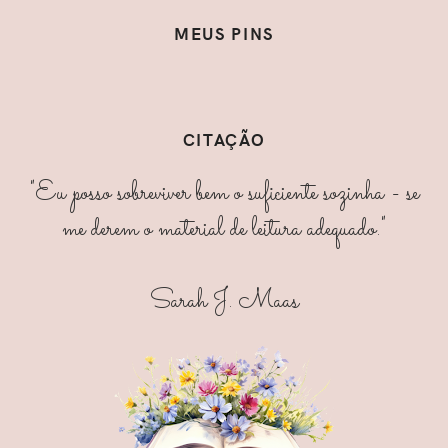
MEUS PINS
CITAÇÃO
"Eu posso sobreviver bem o suficiente sozinha - se
me derem o material de leitura adequado."
Sarah J. Maas