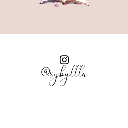
@sybyllla