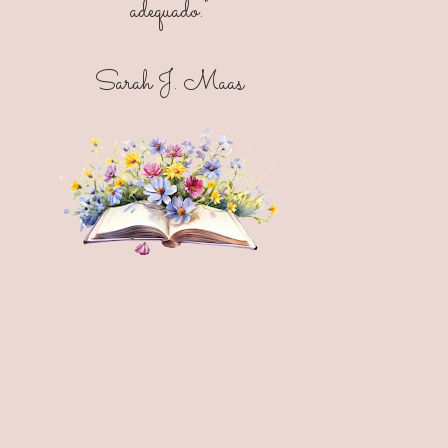
adequado."
Sarah J. Maas