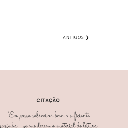
ANTIGOS ❯
CITAÇÃO
"Eu posso sobreviver bem o suficiente
sozinha - se me derem o material de leitura