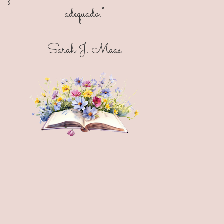
adequado."
Sarah J. Maas