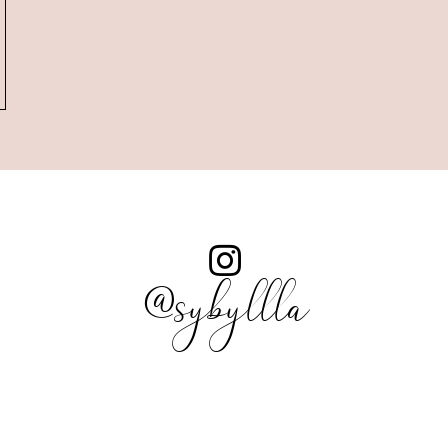
@sybyllla