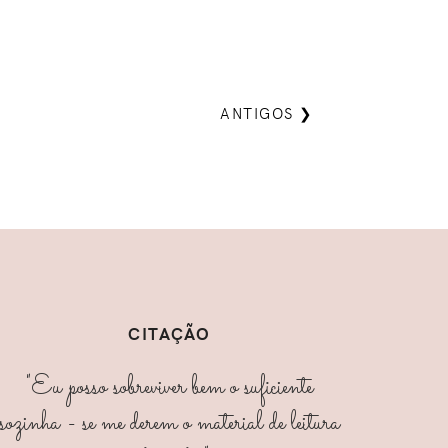
ANTIGOS ❯
CITAÇÃO
"Eu posso sobreviver bem o suficiente
sozinha - se me derem o material de leitura