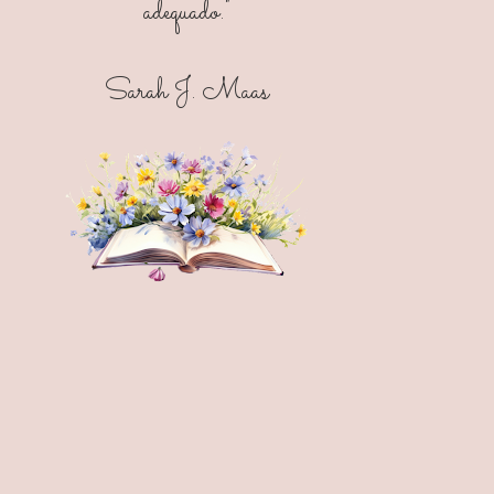
adequado."
Sarah J. Maas