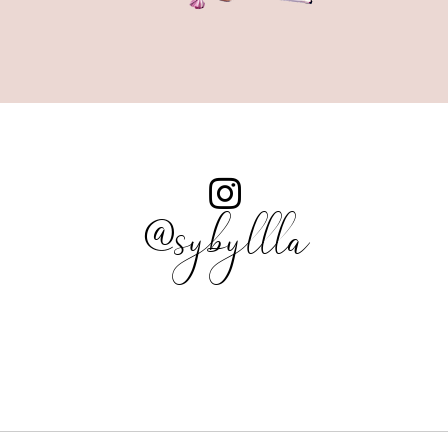
JUNHO 2023
10
MAIO 2023
7
ABRIL 2023
9
MARÇO 2023
8
FEVEREIRO 2023
11
JANEIRO 2023
13
DEZEMBRO 2022
9
NOVEMBRO 2022
9
OUTUBRO 2022
9
@sybyllla
SETEMBRO 2022
9
AGOSTO 2022
9
JULHO 2022
11
JUNHO 2022
9
MAIO 2022
11
ABRIL 2022
11
MARÇO 2022
11
FEVEREIRO 2022
10
JANEIRO 2022
15
DEZEMBRO 2021
16
NOVEMBRO 2021
11
OUTUBRO 2021
13