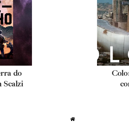
rra do
Colo
 Scalzi
co