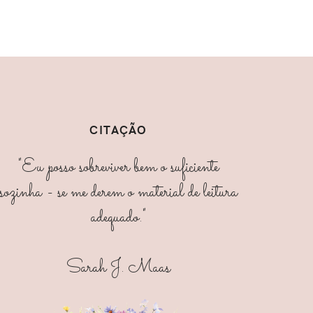
CITAÇÃO
"Eu posso sobreviver bem o suficiente
sozinha - se me derem o material de leitura
adequado."
Sarah J. Maas