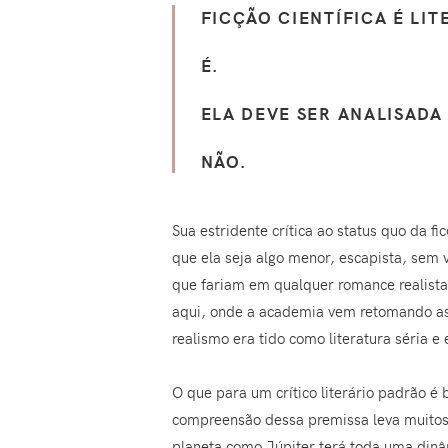
FICÇÃO CIENTÍFICA É LI
É.
ELA DEVE SER ANALISADA
NÃO.
Sua estridente crítica ao status quo da fi
que ela seja algo menor, escapista, sem v
que fariam em qualquer romance realista
aqui, onde a academia vem retomando as 
realismo era tido como literatura séria e
O que para um crítico literário padrão é b
compreensão dessa premissa leva muitos
planeta como Júpiter terá toda uma dinâm