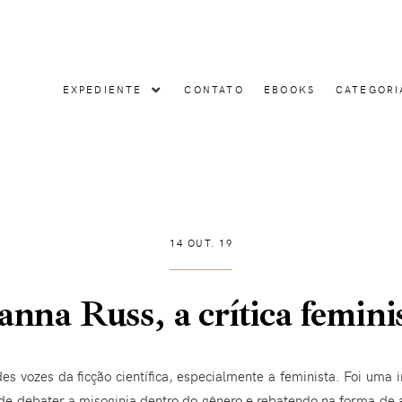
EXPEDIENTE
CONTATO
EBOOKS
CATEGORI
14 OUT. 19
anna Russ, a crítica femini
s vozes da ficção científica, especialmente a feminista. Foi uma i
e debater a misoginia dentro do gênero e rebatendo na forma de art