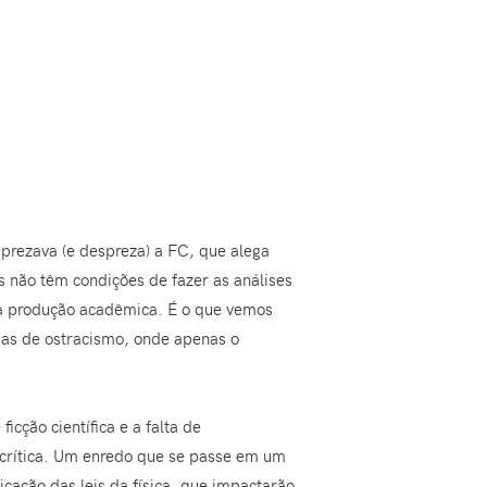
esprezava (e despreza) a FC, que alega
os não têm condições de fazer as análises
na produção acadêmica. É o que vemos
das de ostracismo, onde apenas o
icção científica e a falta de
 crítica. Um enredo que se passe em um
icação das leis da física, que impactarão