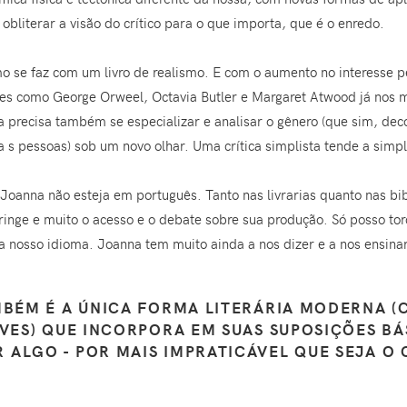
obliterar a visão do crítico para o que importa, que é o enredo.
o se faz com um livro de realismo. E com o aumento no interesse pel
ores como George Orweel, Octavia Butler e Margaret Atwood já nos
ica precisa também se especializar e analisar o gênero (que sim, dec
a s pessoas) sob um novo olhar. Uma crítica simplista tende a simpli
oanna não esteja em português. Tanto nas livrarias quanto nas bib
tringe e muito o acesso e o debate sobre sua produção. Só posso to
 nosso idioma. Joanna tem muito ainda a nos dizer e a nos ensinar
MBÉM É A ÚNICA FORMA LITERÁRIA MODERNA (
IVES) QUE INCORPORA EM SUAS SUPOSIÇÕES B
 ALGO - POR MAIS IMPRATICÁVEL QUE SEJA O