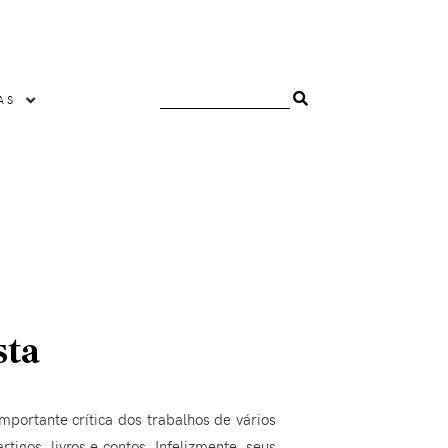
AS
sta
mportante crítica dos trabalhos de vários
igos, livros e contos. Infelizmente, seus