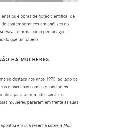
nsaios e obras de ficção científica, de
ras de contemporâneos em análises da
observava a forma como personagens
is do que um bibelô.
 NÃO HÁ MULHERES.
nna se destaca nos anos 1970, ao lado de
icas masculinas com as quais tantos
ntífica para criar muitos cenários
 Essas mulheres pararam em frente às suas
 apontou em sua resenha sobre
A Mão