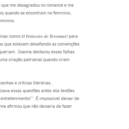
to que me desagradou no romance e me
Pois quando se encontram no feminino,
eminino.
linas (como
O Feiticeiro de Terramar
) para
oras que estavam desafiando as convenções
 queriam. Joanna destacou essas falhas
ma criação patriarcal quando criam
nhas e críticas literárias,
izava essas questões antes dos textões
 entretenimento!". É impossível deixar de
oanna afirmou que não deixaria de fazer