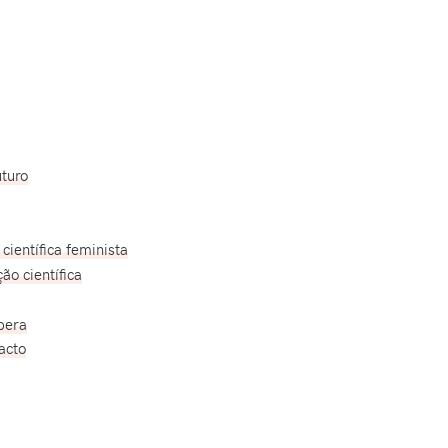
uturo
científica feminista
ão científica
pera
acto