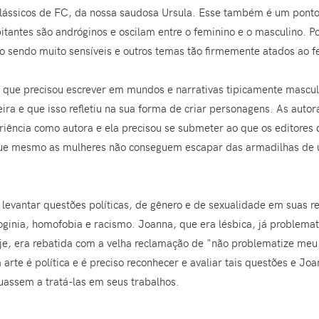
clássicos de FC, da nossa saudosa Ursula. Esse também é um pon
itantes são andróginos e oscilam entre o feminino e o masculino. 
o sendo muito sensíveis e outros temas tão firmemente atados ao f
 que precisou escrever em mundos e narrativas tipicamente mascu
reira e que isso refletiu na sua forma de criar personagens. As aut
riência como autora e ela precisou se submeter ao que os editores
e mesmo as mulheres não conseguem escapar das armadilhas de u
evantar questões políticas, de gênero e de sexualidade em suas rese
ginia, homofobia e racismo. Joanna, que era lésbica, já problemat
oje, era rebatida com a velha reclamação de "não problematize meu
a arte é política e é preciso reconhecer e avaliar tais questões e J
nuassem a tratá-las em seus trabalhos.