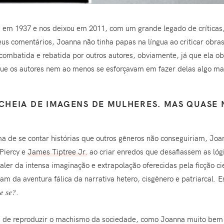
em 1937 e nos deixou em 2011, com um grande legado de críticas, e
 seus comentários, Joanna não tinha papas na língua ao criticar ob
 combatida e rebatida por outros autores, obviamente, já que ela 
 que os autores nem ao menos se esforçavam em fazer delas algo ma
 CHEIA DE IMAGENS DE MULHERES. MAS QUASE
ma de se contar histórias que outros gêneros não conseguiriam, Joa
 Piercy e
James Tiptree Jr.
ao criar enredos que desafiassem as lóg
aler da intensa imaginação e extrapolação oferecidas pela ficção cie
íam da aventura fálica da narrativa hetero, cisgênero e patriarcal.
e se?
.
s de reproduzir o machismo da sociedade, como Joanna muito bem