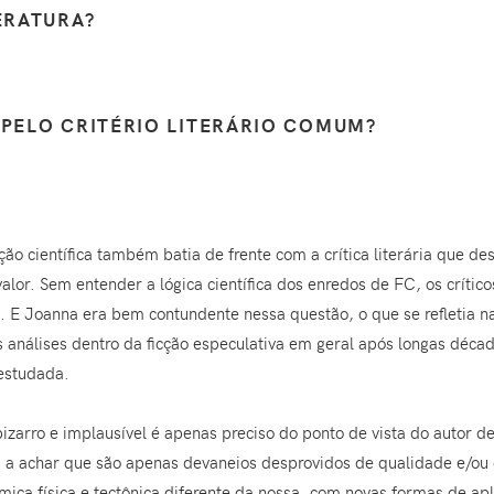
TERATURA?
 PELO CRITÉRIO LITERÁRIO COMUM?
cção científica também batia de frente com a crítica literária que d
alor. Sem entender a lógica científica dos enredos de FC, os crític
. E Joanna era bem contundente nessa questão, o que se refletia 
análises dentro da ficção especulativa em geral após longas déca
 estudada.
izarro e implausível é apenas preciso do ponto de vista do autor de f
 a achar que são apenas devaneios desprovidos de qualidade e/ou
ica física e tectônica diferente da nossa, com novas formas de apl