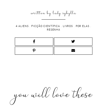
written by
lady sybylla
4 ALIENS
.
FICÇÃO CIENTÍFICA
.
LIVROS
.
POR ELAS
.
RESENHA
you will love these