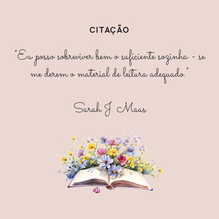
CITAÇÃO
"Eu posso sobreviver bem o suficiente sozinha - se
me derem o material de leitura adequado."
Sarah J. Maas