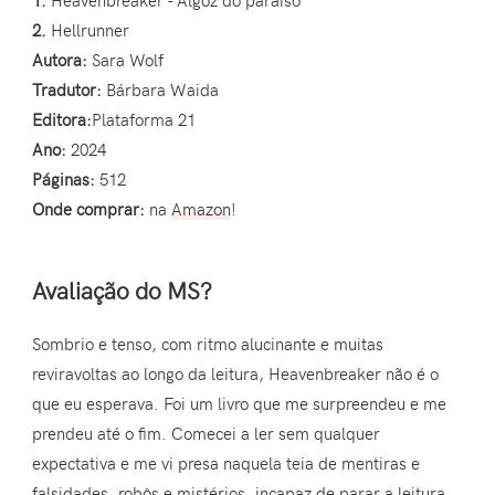
2.
Hellrunner
Autora:
Sara Wolf
Tradutor:
Bárbara Waida
Editora:
Plataforma 21
Ano:
2024
Páginas:
512
Onde comprar:
na
Amazon
!
Avaliação do MS?
Sombrio e tenso, com ritmo alucinante e muitas
reviravoltas ao longo da leitura, Heavenbreaker não é o
que eu esperava. Foi um livro que me surpreendeu e me
prendeu até o fim. Comecei a ler sem qualquer
expectativa e me vi presa naquela teia de mentiras e
falsidades, robôs e mistérios, incapaz de parar a leitura.