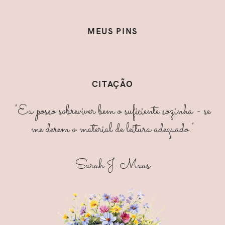
MEUS PINS
CITAÇÃO
"Eu posso sobreviver bem o suficiente sozinha - se
me derem o material de leitura adequado."
Sarah J. Maas