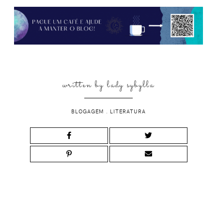
written by
lady sybylla
BLOGAGEM
.
LITERATURA