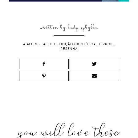
written by
lady sybylla
4 ALIENS
.
ALEPH
.
FICÇÃO CIENTÍFICA
.
LIVROS
.
RESENHA
you will love these