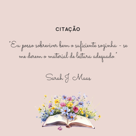
CITAÇÃO
"Eu posso sobreviver bem o suficiente sozinha - se
me derem o material de leitura adequado."
Sarah J. Maas