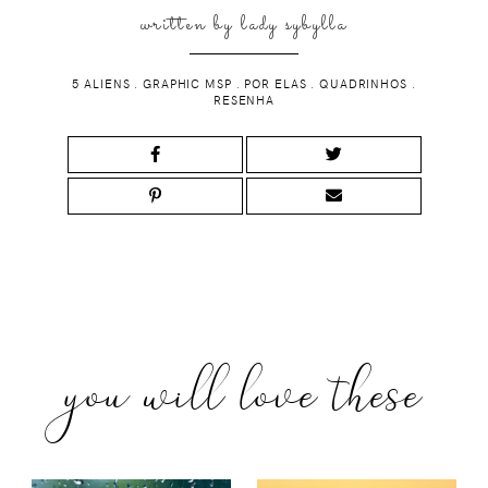
written by
lady sybylla
5 ALIENS
.
GRAPHIC MSP
.
POR ELAS
.
QUADRINHOS
.
RESENHA
you will love these