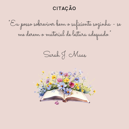
CITAÇÃO
"Eu posso sobreviver bem o suficiente sozinha - se
me derem o material de leitura adequado."
Sarah J. Maas