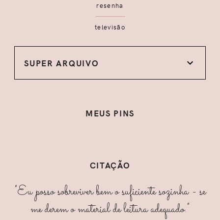
resenha
televisão
SUPER ARQUIVO
MEUS PINS
CITAÇÃO
"Eu posso sobreviver bem o suficiente sozinha - se
me derem o material de leitura adequado."