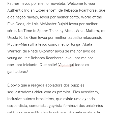
Palmer, levou por melhor noveleta, Welcome to your
Authentic Indian Experience™, de Rebecca Roanhorse, que
é da nação Navajo, levou por melhor conto, World of the
Five Gods, de Lois McMaster Bujold levou por melhor
série, No Time to Spare: Thinking About What Matters, de
Ursula K. Le Guin levou por melhor trabalho relacionado,
Mulher-Maravilha levou como melhor longa, Akata
Warrior, de Nnedi Okorafor levou de melhor livro de
young adult e Rebecca Roanhorse levou por melhor
escritora iniciante. Que noite!
Veja aqui
todos os
ganhadores!
É óbvio que a reaçada apoiadora dos puppies
sequestradores chiou com os prêmios. Eles acreditam,
inclusive autores brasileiros, que existe uma agenda
esquerdista, comunista, gayzista feminazi dos unicórnios
satânicos que estão dando prêmios não pela qualidade