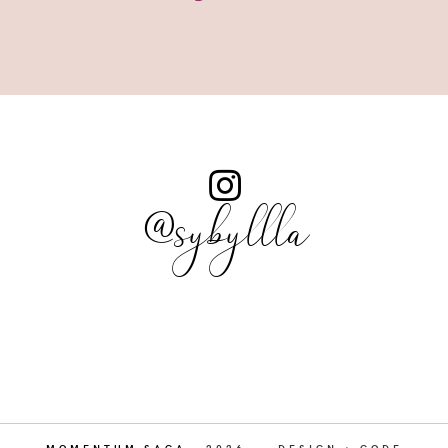
@sybyllla
MOMENTUM SAGA
.
2026
DESIGN + CODE