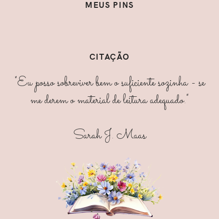
MEUS PINS
CITAÇÃO
"Eu posso sobreviver bem o suficiente sozinha - se
me derem o material de leitura adequado."
Sarah J. Maas