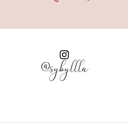
@sybyllla