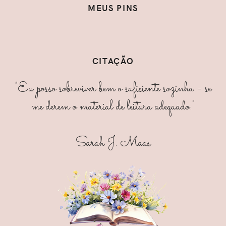
MEUS PINS
CITAÇÃO
"Eu posso sobreviver bem o suficiente sozinha - se
me derem o material de leitura adequado."
Sarah J. Maas