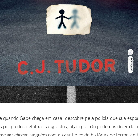
ue quando Gabe chega em casa, descobre pela polícia que sua espos
os poupa dos detalhes sangrentos, algo que não podemos dizer de o
recisar chocar ninguém com o
gore
típico de histórias de terror, en