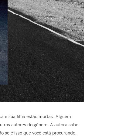
a e sua filha estão mortas. Alguém
utros autores do gênero. A autora sabe
tão se é isso que você está procurando,