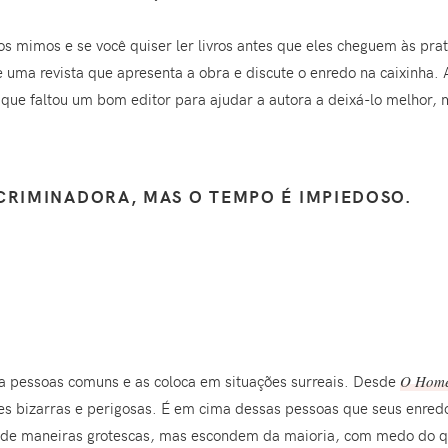
ios mimos e se você quiser ler livros antes que eles cheguem às pra
uma revista que apresenta a obra e discute o enredo na caixinha. A
 que faltou um bom editor para ajudar a autora a deixá-lo melhor,
CRIMINADORA, MAS O TEMPO É IMPIEDOSO.
a pessoas comuns e as coloca em situações surreais. Desde
O Home
ões bizarras e perigosas. É em cima dessas pessoas que seus enre
m de maneiras grotescas, mas escondem da maioria, com medo do 