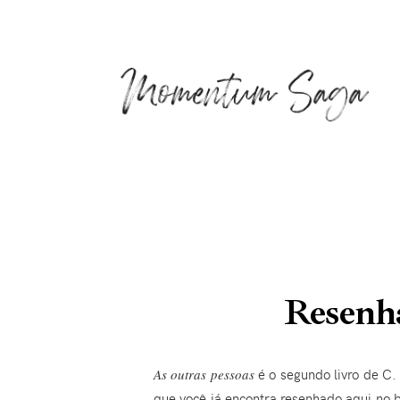
Resenha
As outras pessoas
é o segundo livro de C.
que você já encontra
resenhado aqui
no b