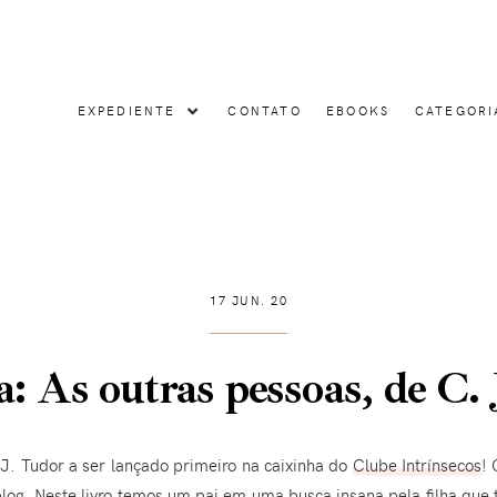
EXPEDIENTE
CONTATO
EBOOKS
CATEGORI
17 JUN. 20
: As outras pessoas, de C. 
 J. Tudor a ser lançado primeiro na caixinha do
Clube Intrínsecos
! 
log. Neste livro temos um pai em uma busca insana pela filha que