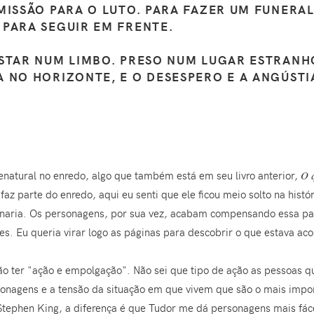
MISSÃO PARA O LUTO. PARA FAZER UM FUNERAL
PARA SEGUIR EM FRENTE.
ESTAR NUM LIMBO. PRESO NUM LUGAR ESTRANH
A NO HORIZONTE, E O DESESPERO E A ANGÚST
enatural no enredo, algo que também está em seu livro anterior,
O 
 parte do enredo, aqui eu senti que ele ficou meio solto na históri
onaria. Os personagens, por sua vez, acabam compensando essa par
les. Eu queria virar logo as páginas para descobrir o que estava ac
o ter "ação e empolgação". Não sei que tipo de ação as pessoas qu
rsonagens e a tensão da situação em que vivem que são o mais impo
Stephen King, a diferença é que Tudor me dá personagens mais fáce