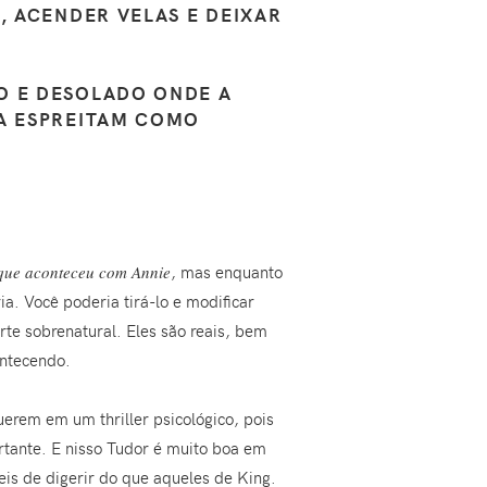
, ACENDER VELAS E DEIXAR
O E DESOLADO ONDE A
IA ESPREITAM COMO
que aconteceu com Annie
, mas enquanto
a. Você poderia tirá-lo e modificar
te sobrenatural. Eles são reais, bem
ontecendo.
erem em um thriller psicológico, pois
rtante. E nisso Tudor é muito boa em
is de digerir do que aqueles de King.