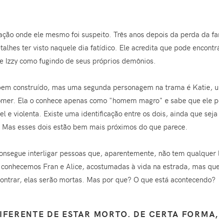
ação onde ele mesmo foi suspeito. Três anos depois da perda da fa
talhes ter visto naquele dia fatídico. Ele acredita que pode encont
 Izzy como fugindo de seus próprios demônios.
bem construído, mas uma segunda personagem na trama é Katie, u
omer. Ela o conhece apenas como "homem magro" e sabe que ele 
 e violenta. Existe uma identificação entre os dois, ainda que sej
. Mas esses dois estão bem mais próximos do que parece.
onsegue interligar pessoas que, aparentemente, não tem qualquer 
 conhecemos Fran e Alice, acostumadas à vida na estrada, mas qu
ontrar, elas serão mortas. Mas por que? O que está acontecendo?
IFERENTE DE ESTAR MORTO. DE CERTA FORMA,