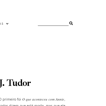
AS
J. Tudor
O primeiro foi
O que aconteceu com Annie
,
 todos dizem que está morta, mas que ele