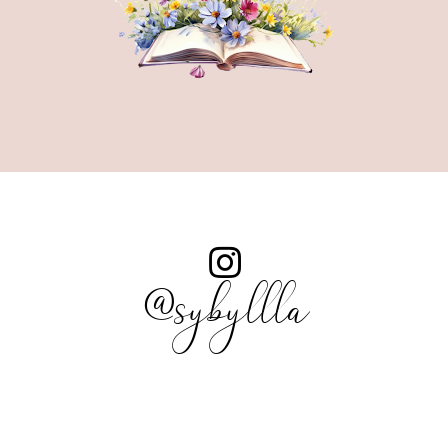
@sybyllla