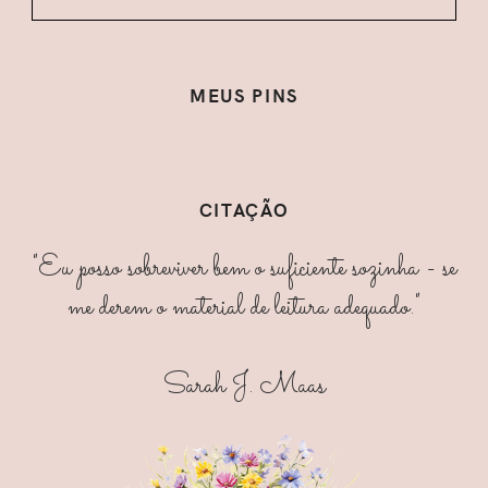
MEUS PINS
CITAÇÃO
"Eu posso sobreviver bem o suficiente sozinha - se
me derem o material de leitura adequado."
Sarah J. Maas