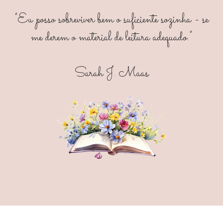
"Eu posso sobreviver bem o suficiente sozinha - se
me derem o material de leitura adequado."
Sarah J. Maas