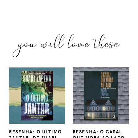
you will love these
RESENHA: O ÚLTIMO
RESENHA: O CASAL
JANTAR, DE SHARI ...
QUE MORA AO LADO,