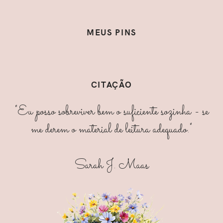
MEUS PINS
CITAÇÃO
"Eu posso sobreviver bem o suficiente sozinha - se
me derem o material de leitura adequado."
Sarah J. Maas