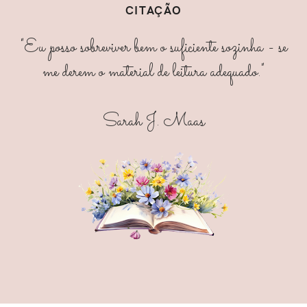
CITAÇÃO
"Eu posso sobreviver bem o suficiente sozinha - se
me derem o material de leitura adequado."
Sarah J. Maas