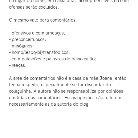
no lugar do nome, em caixa alta, incompreensíveis ou com
ofensas serão excluídos.
O mesmo vale para comentários:
- ofensivos e com ameaças;
- preconceituosos;
- misóginos;
- homo/lesbo/bi/transfóbicos;
- com palavrões e palavras de baixo calão;
- reaças.
A área de comentários não é a casa da mãe Joana, então
tenha respeito, especialmente se for discordar do
coleguinha. A autora não se responsabiliza por opiniões
emitidas nos comentários. Essas opiniões não refletem
necessariamente as da autoria do blog.