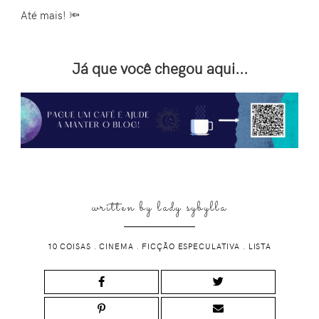
Até mais! 🔦
Já que você chegou aqui...
written by
lady sybylla
10 COISAS
.
CINEMA
.
FICÇÃO ESPECULATIVA
.
LISTA