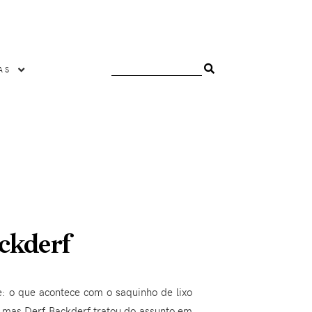
AS
ckderf
: o que acontece com o saquinho de lixo
 mas Derf Backderf tratou do assunto em