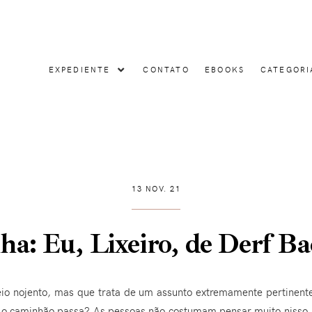
EXPEDIENTE
CONTATO
EBOOKS
CATEGORI
13 NOV. 21
ha: Eu, Lixeiro, de Derf Ba
io nojento, mas que trata de um assunto extremamente pertinente
e o caminhão passa? As pessoas não costumam pensar muito nisso,