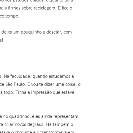
is firmes sobre reciclagem. E fica o
uco tempo.
de deixa um pouquinho a desejar, com
s!
os. Na faculdade, quando estudamos a
de São Paulo. E vou te dizer uma coisa, o
ia todo. Tinha a impressão que estava
ta no quadrinho, eles ainda representam
ra criar novos degraus. Há também o
 tratava o chorume e o transformava em