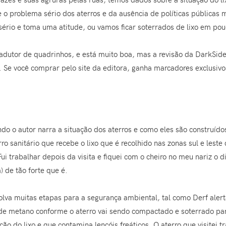
o problema sério dos aterros e da ausência de políticas públicas ma
a sério e toma uma atitude, ou vamos ficar soterrados de lixo em po
tradutor de quadrinhos, e está muito boa, mas a revisão da DarkSi
s. Se você comprar pelo site da editora, ganha marcadores exclusivo
do o autor narra a situação dos aterros e como eles são construíd
o sanitário que recebe o lixo que é recolhido nas zonas sul e leste 
i trabalhar depois da visita e fiquei com o cheiro no meu nariz o d
 de tão forte que é.
olva muitas etapas para a segurança ambiental, tal como Derf aler
 de metano conforme o aterro vai sendo compactado e soterrado pa
ção do lixo e que contamina lençóis freáticos. O aterro que visitei