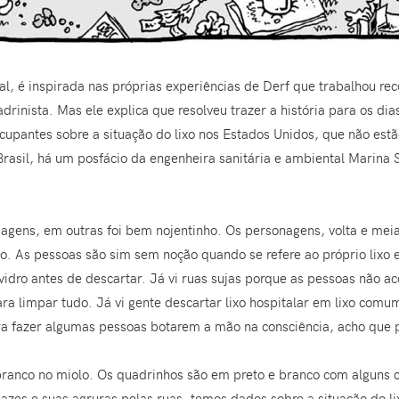
al, é inspirada nas próprias experiências de Derf que trabalhou rec
adrinista. Mas ele explica que resolveu trazer a história para os dia
ocupantes sobre a situação do lixo nos Estados Unidos, que não estã
Brasil, há um posfácio da engenheira sanitária e ambiental Marina 
agens, em outras foi bem nojentinho. Os personagens, volta e me
o. As pessoas são sim sem noção quando se refere ao próprio lixo e
idro antes de descartar. Já vi ruas sujas porque as pessoas não aco
ra limpar tudo. Já vi gente descartar lixo hospitalar em lixo comum
ara fazer algumas pessoas botarem a mão na consciência, acho que 
anco no miolo. Os quadrinhos são em preto e branco com alguns col
apazes e suas agruras pelas ruas, temos dados sobre a situação do 