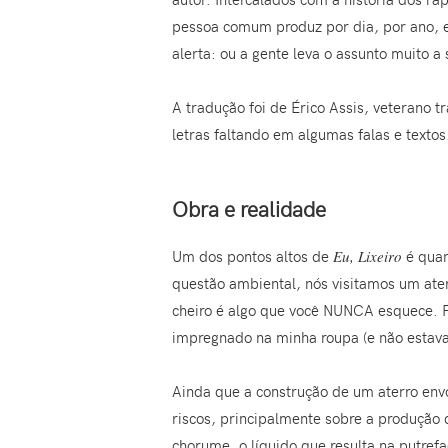
pessoa comum produz por dia, por ano, e 
alerta: ou a gente leva o assunto muito 
A tradução foi de Érico Assis, veterano 
letras faltando em algumas falas e texto
Obra e realidade
Um dos pontos altos de
Eu, Lixeiro
é quan
questão ambiental, nós visitamos um aterr
cheiro é algo que você NUNCA esquece. Fu
impregnado na minha roupa (e não estava)
Ainda que a construção de um aterro env
riscos, principalmente sobre a produção
chorume, o líquido que resulta na putrefa