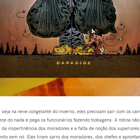
, seja na neve congelante do inverno, eles precisam sair com os ca
ce do nada e pega os funcionários fazendo bobagens. A rotina não 
da impertinência dos moradores e a falta de noção dos superior
nto sem nó. Eles tiram sarro dos moradores, dos chefes e aprontam