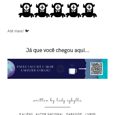
Até mais! 🐦
Já que você chegou aqui...
written by
lady sybylla
5 ALIENS
.
AUTOR NACIONAL
.
DARKSIDE
.
LIVROS