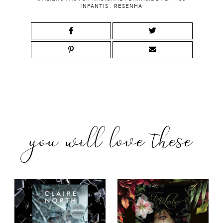
INFANTIS
.
RESENHA
you will love these