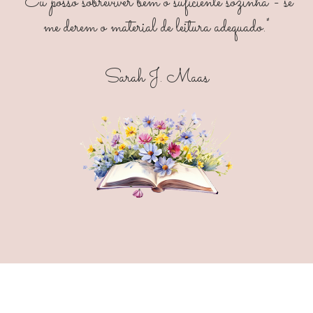
"Eu posso sobreviver bem o suficiente sozinha - se
me derem o material de leitura adequado."
Sarah J. Maas