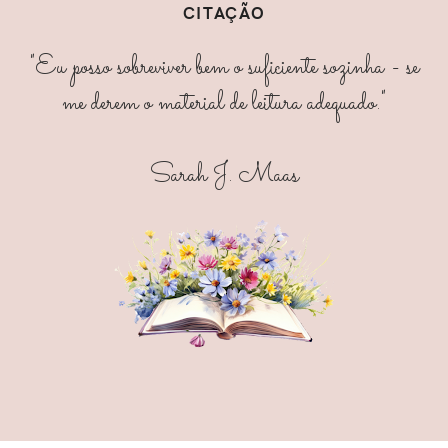
CITAÇÃO
"Eu posso sobreviver bem o suficiente sozinha - se
me derem o material de leitura adequado."
Sarah J. Maas