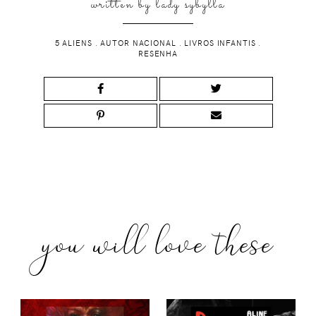
written by
lady sybylla
5 ALIENS
.
AUTOR NACIONAL
.
LIVROS INFANTIS
.
RESENHA
you will love these