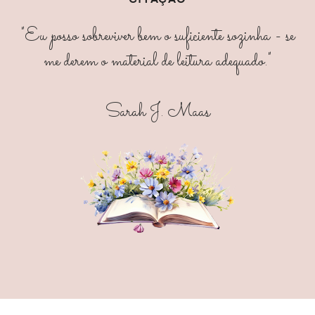
"Eu posso sobreviver bem o suficiente sozinha - se
me derem o material de leitura adequado."
Sarah J. Maas