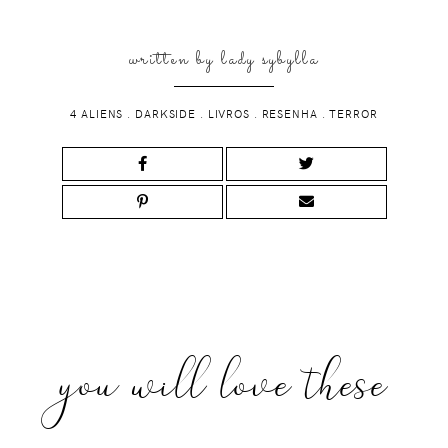
written by
lady sybylla
4 ALIENS
.
DARKSIDE
.
LIVROS
.
RESENHA
.
TERROR
you will love these