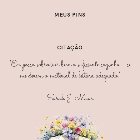
MEUS PINS
CITAÇÃO
"Eu posso sobreviver bem o suficiente sozinha - se
me derem o material de leitura adequado."
Sarah J. Maas