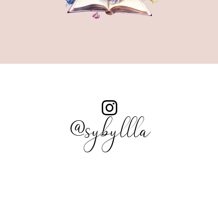
@sybyllla