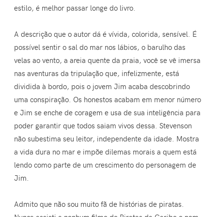
estilo, é melhor passar longe do livro.
A descrição que o autor dá é vívida, colorida, sensível. É
possível sentir o sal do mar nos lábios, o barulho das
velas ao vento, a areia quente da praia, você se vê imersa
nas aventuras da tripulação que, infelizmente, está
dividida à bordo, pois o jovem Jim acaba descobrindo
uma conspiração. Os honestos acabam em menor número
e Jim se enche de coragem e usa de sua inteligência para
poder garantir que todos saiam vivos dessa. Stevenson
não subestima seu leitor, independente da idade. Mostra
a vida dura no mar e impõe dilemas morais a quem está
lendo como parte de um crescimento do personagem de
Jim.
Admito que não sou muito fã de histórias de piratas.
Nunca assisti a nenhum filme de Piratas da Caribe e nem