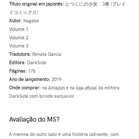
Título original em japonês:
とつくにの少女 3巻 (ブレイ
ドコミックス)
Autor:
Nagabe
Volume 1
Volume 2
Volume 3
Tradutora:
Renata Garcia
Editora:
DarkSide
Páginas:
176
Ano de lançamento:
2019
Onde comprar:
na
Amazon
e na
loja oficial
da editora
DarkSide com brinde exclusivo!
Avaliação do MS?
A menina do outro lado é uma história cativante, com