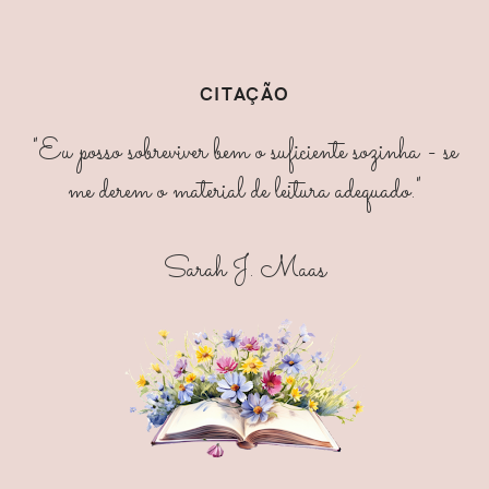
CITAÇÃO
"Eu posso sobreviver bem o suficiente sozinha - se
me derem o material de leitura adequado."
Sarah J. Maas