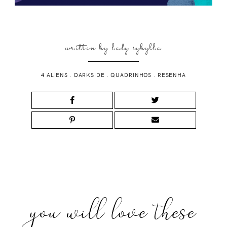
written by
lady sybylla
4 ALIENS
.
DARKSIDE
.
QUADRINHOS
.
RESENHA
you will love these