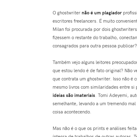
O ghostwriter
não é um plagiador
profiss
escritores freelancers. É muito convenien
Milan foi procurada por dois ghostwriter
fizessem o restante do trabalho, conectan
consagrados para outra pessoa publicar? 
Também vejo alguns leitores preocupados 
que estou lendo é de fato original? Não 
que contrata um ghostwriter. Isso não é 
mesmo livros com similaridades entre si 
ideias são imateriais
. Tomi Adeyemi, aut
semelhante, levando a um tremendo mal 
coisa acontecendo.
Mas não é o que os prints e análises fei
íntegra de trabalhos de outras autoras. 