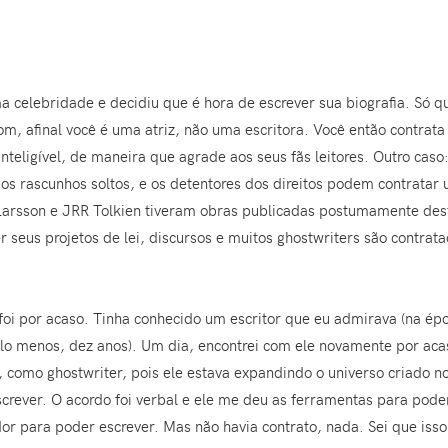
a celebridade e decidiu que é hora de escrever sua biografia. Só 
bom, afinal você é uma atriz, não uma escritora. Você então contrata
 inteligível, de maneira que agrade aos seus fãs leitores. Outro ca
s rascunhos soltos, e os detentores dos direitos podem contratar u
 Larsson e JRR Tolkien tiveram obras publicadas postumamente des
 seus projetos de lei, discursos e muitos ghostwriters são contrata
oi por acaso. Tinha conhecido um escritor que eu admirava (na épo
pelo menos, dez anos). Um dia, encontrei com ele novamente por ac
 como ghostwriter, pois ele estava expandindo o universo criado nos
crever. O acordo foi verbal e ele me deu as ferramentas para poder 
para poder escrever. Mas não havia contrato, nada. Sei que isso