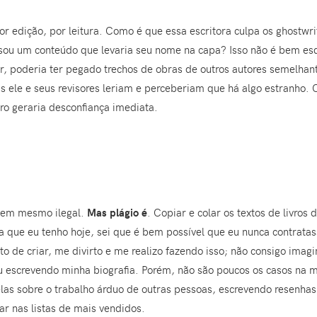
por edição, por leitura. Como é que essa escritora culpa os ghostwr
sou um conteúdo que levaria seu nome na capa? Isso não é bem esqu
er, poderia ter pegado trechos de obras de outros autores semelha
 ele e seus revisores leriam e perceberiam que há algo estranho. 
ro geraria desconfiança imediata.
 nem mesmo ilegal.
Mas plágio é
. Copiar e colar os textos de livro
a que eu tenho hoje, sei que é bem possível que eu nunca contrata
osto de criar, me divirto e me realizo fazendo isso; não consigo im
u escrevendo minha biografia. Porém, não são poucos os casos na 
elas sobre o trabalho árduo de outras pessoas, escrevendo resenha
ar nas listas de mais vendidos.