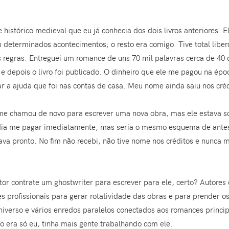
histórico medieval que eu já conhecia dos dois livros anteriores. E
determinados acontecimentos; o resto era comigo. Tive total liber
 regras. Entreguei um romance de uns 70 mil palavras cerca de 40 d
 e depois o livro foi publicado. O dinheiro que ele me pagou na ép
 a ajuda que foi nas contas de casa. Meu nome ainda saiu nos crédi
 me chamou de novo para escrever uma nova obra, mas ele estava so
dia me pagar imediatamente, mas seria o mesmo esquema de antes. 
stava pronto. No fim não recebi, não tive nome nos créditos e nunca ma
or contrate um ghostwriter para escrever para ele, certo? Autores
 profissionais para gerar rotatividade das obras e para prender os 
verso e vários enredos paralelos conectados aos romances princip
não era só eu, tinha mais gente trabalhando com ele.