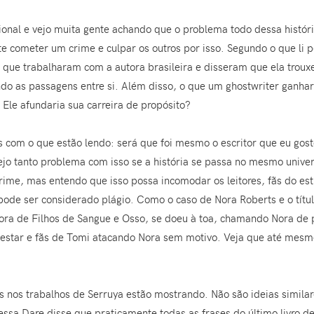
ional e vejo muita gente achando que o problema todo dessa históri
te cometer um crime e culpar os outros por isso. Segundo o que li p
s que trabalharam com a autora brasileira e disseram que ela trouxe
do as passagens entre si. Além disso, o que um ghostwriter ganharia
Ele afundaria sua carreira de propósito?
com o que estão lendo: será que foi mesmo o escritor que eu gosto
vejo tanto problema com isso se a história se passa no mesmo univ
crime, mas entendo que isso possa incomodar os leitores, fãs do e
pode ser considerado plágio. Como o caso de Nora Roberts e o títul
ora de Filhos de Sangue e Osso, se doeu à toa, chamando Nora de p
estar e fãs de Tomi atacando Nora sem motivo. Veja que até mesm
tas nos trabalhos de Serruya estão mostrando. Não são ideias simila
Tessa Dare disse que praticamente todas as frases do último livro d