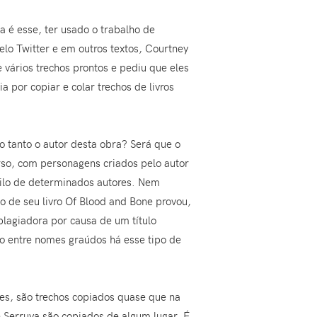
a é esse, ter usado o trabalho de
elo Twitter e em outros textos, Courtney
 vários trechos prontos e pediu que eles
 por copiar e colar trechos de livros
 tanto o autor desta obra? Será que o
erso, com personagens criados pelo autor
stilo de determinados autores. Nem
o de seu livro Of Blood and Bone provou,
lagiadora por causa de um título
o entre nomes graúdos há esse tipo de
res, são trechos copiados quase que na
e Serruya são copiados de algum lugar. É