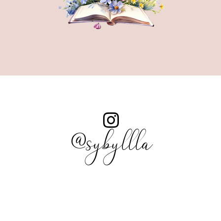
@sybyllla