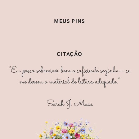
MEUS PINS
CITAÇÃO
"Eu posso sobreviver bem o suficiente sozinha - se
me derem o material de leitura adequado."
Sarah J. Maas