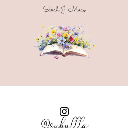
Sarah J. Maas
@sybyllla