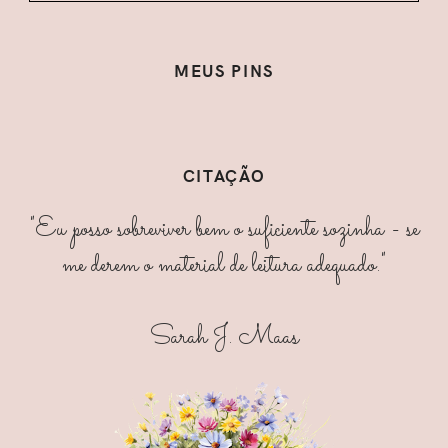
MEUS PINS
CITAÇÃO
"Eu posso sobreviver bem o suficiente sozinha - se
me derem o material de leitura adequado."
Sarah J. Maas