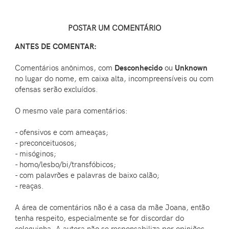
POSTAR UM COMENTÁRIO
ANTES DE COMENTAR:
Comentários anônimos, com
Desconhecido
ou
Unknown
no lugar do nome, em caixa alta, incompreensíveis ou com
ofensas serão excluídos.
O mesmo vale para comentários:
- ofensivos e com ameaças;
- preconceituosos;
- misóginos;
- homo/lesbo/bi/transfóbicos;
- com palavrões e palavras de baixo calão;
- reaças.
A área de comentários não é a casa da mãe Joana, então
tenha respeito, especialmente se for discordar do
coleguinha. A autora não se responsabiliza por opiniões