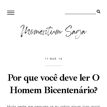
11 MAR. 14
Por que você deve ler O
Homem Bicentenário?
Muita gente me pergunta se eu indico algum livro inicial