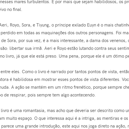
 nesses mares turbulentos. E por mais que sejam habilidosos, os pr
vo no final.
Aeri, Royo, Sora, e Tiyung, o príncipe exilado Euyn é o mais chati
 perdido em todas as maquinações dos outros personagens. Foi mai
 Sora, por sua vez, é a mais interessante, a dama dos venenos, 
ão: libertar sua irmã. Aeri e Royo estão lutando contra seus senti
no livro, já que ele está preso. Uma pena, porque ele é um ótimo 
ntre eles. Como o livro é narrado por tantos pontos de vista, entã
utora é habilidosa em mostrar esses pontos de vista diferentes. Voc
a. A ação se mantém em um ritmo frenético, porque sempre chega
o de respirar, pois sempre tem algo acontecendo.
 livro é uma romantasia, mas acho que deveria ser descrito como 
am muito espaço. O que interessa aqui é a intriga, as mentiras e os
ior parece uma grande introdução, este aqui nos joga direto na ação