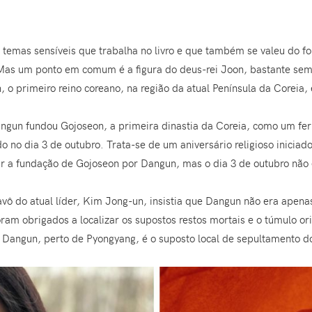
 temas sensíveis que trabalha no livro e que também se valeu do fol
a. Mas um ponto em comum é a figura do deus-rei Joon, bastante s
, o primeiro reino coreano, na região da atual Península da Coreia
ngun fundou Gojoseon, a primeira dinastia da Coreia, como um fe
 no dia 3 de outubro. Trata-se de um aniversário religioso inicia
 a fundação de Gojoseon por Dangun, mas o dia 3 de outubro não é
 avô do atual líder, Kim Jong-un, insistia que Dangun não era ape
oram obrigados a localizar os supostos restos mortais e o túmulo 
 Dangun, perto de Pyongyang, é o suposto local de sepultamento d