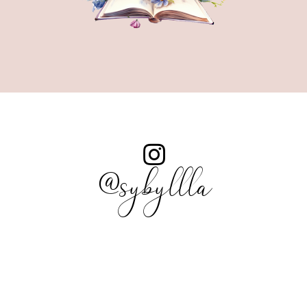
@sybyllla