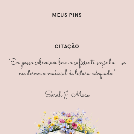
MEUS PINS
CITAÇÃO
"Eu posso sobreviver bem o suficiente sozinha - se
me derem o material de leitura adequado."
Sarah J. Maas