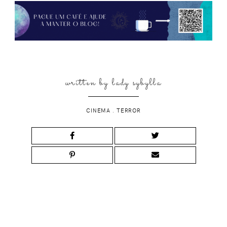
written by
lady sybylla
CINEMA
.
TERROR