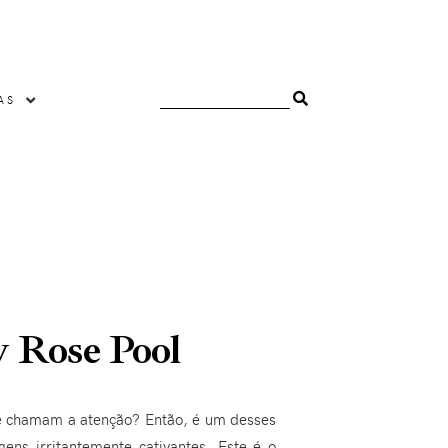
AS
y Rose Pool
 te chamam a atenção? Então, é um desses
gens irritantemente cativantes. Este é o