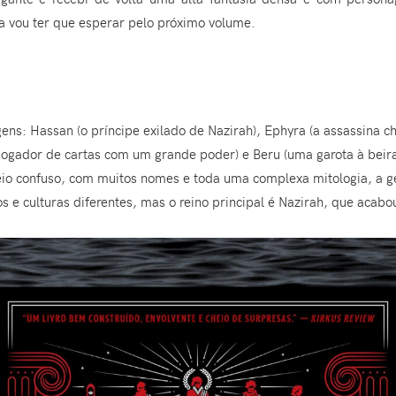
ra vou ter que esperar pelo próximo volume.
ens: Hassan (o príncipe exilado de Nazirah), Ephyra (a assassina c
 jogador de cartas com um grande poder) e Beru (uma garota à beir
io confuso, com muitos nomes e toda uma complexa mitologia, a ge
s e culturas diferentes, mas o reino principal é Nazirah, que acabo