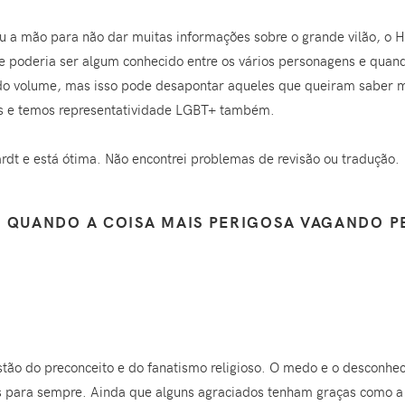
u a mão para não dar muitas informações sobre o grande vilão, o 
e poderia ser algum conhecido entre os vários personagens e quan
do volume, mas isso pode desapontar aqueles que queiram saber mai
s e temos representatividade LGBT+ também.
rdt e está ótima. Não encontrei problemas de revisão ou tradução.
R QUANDO A COISA MAIS PERIGOSA VAGANDO P
estão do preconceito e do fanatismo religioso. O medo e o desconh
os para sempre. Ainda que alguns agraciados tenham graças como a