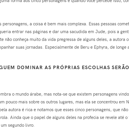
lguma forma aos cinco personagens e quando você percebe isso, co
es personagens, a coisa é bem mais complexa. Essas pessoas comet
queria entrar nas páginas e dar uma sacudida em Jude, pois a gen
te não conheça muito da vida pregressa de alguns deles, a autora 
anhar suas jornadas. Especialmente de Beru e Ephyra, de longe a
GUEM DOMINAR AS PRÓPRIAS ESCOLHAS SERÃ
embra o mundo árabe, mas nota-se que existem personagens vindos
 um pouco mais sobre os outros lugares, mas ela se concentrou em N
a pela autora é rica e notamos que esses cinco personagens, que nã
la. Ainda que o papel de alguns deles na profecia se revele até o f
a um segundo livro.