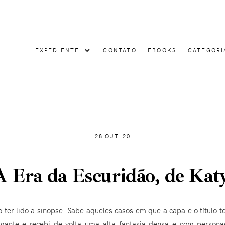
EXPEDIENTE
CONTATO
EBOOKS
CATEGORI
28 OUT. 20
 Era da Escuridão, de Kat
ter lido a sinopse. Sabe aqueles casos em que a capa e o título
tigante e recebi de volta uma alta fantasia densa e com persona