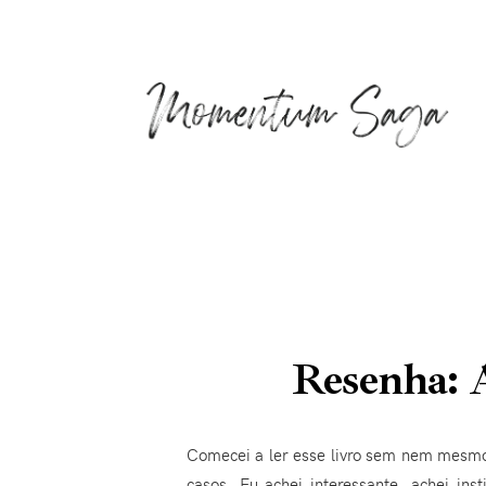
Resenha: A
Comecei a ler esse livro sem nem mesmo 
casos. Eu achei interessante, achei ins