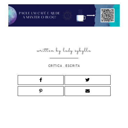
written by
lady sybylla
CRÍTICA
.
ESCRITA