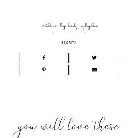
written by
lady sybylla
ESCRITA
you will love these