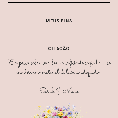
MEUS PINS
CITAÇÃO
"Eu posso sobreviver bem o suficiente sozinha - se
me derem o material de leitura adequado."
Sarah J. Maas