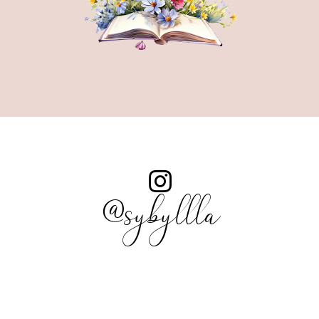
@sybyllla