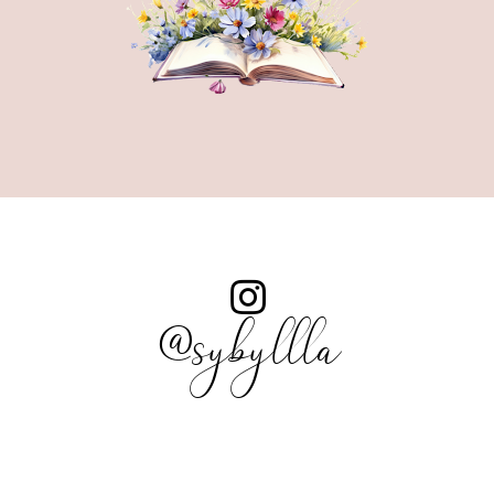
@sybyllla