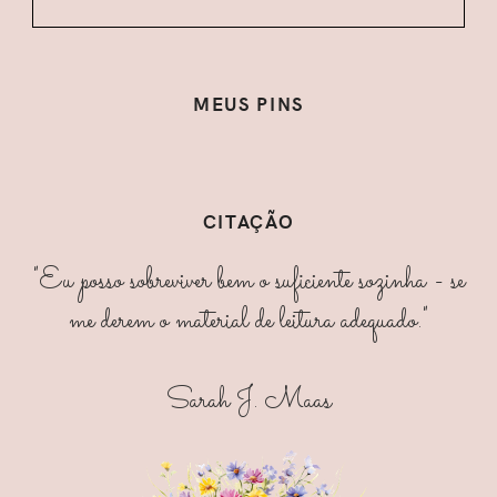
MEUS PINS
CITAÇÃO
"Eu posso sobreviver bem o suficiente sozinha - se
me derem o material de leitura adequado."
Sarah J. Maas