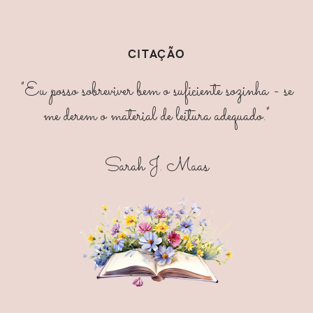
CITAÇÃO
"Eu posso sobreviver bem o suficiente sozinha - se
me derem o material de leitura adequado."
Sarah J. Maas