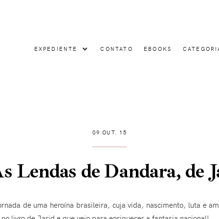
EXPEDIENTE
CONTATO
EBOOKS
CATEGORI
09 OUT. 15
s Lendas de Dandara, de J
ornada de uma heroína brasileira, cuja vida, nascimento, luta e 
o livro de Jarid e que veio para enriquecer a fantasia nacional!