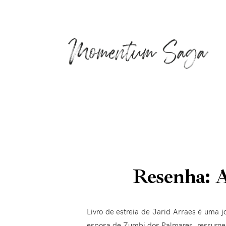
Resenha: A
Livro de estreia de Jarid Arraes é uma j
esposa de Zumbi dos Palmares, ressurge n