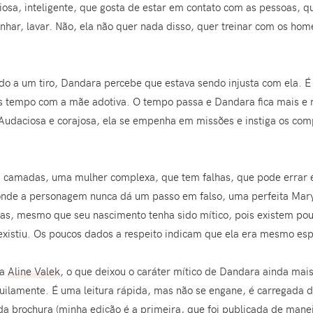
riosa, inteligente, que gosta de estar em contato com as pessoas, 
har, lavar. Não, ela não quer nada disso, quer treinar com os hom
do a um tiro, Dandara percebe que estava sendo injusta com ela. 
ais tempo com a mãe adotiva. O tempo passa e Dandara fica mais e
 Audaciosa e corajosa, ela se empenha em missões e instiga os com
camadas, uma mulher complexa, que tem falhas, que pode errar e
s onde a personagem nunca dá um passo em falso, uma perfeita Mary
s, mesmo que seu nascimento tenha sido mítico, pois existem pouc
xistiu. Os poucos dados a respeito indicam que ela era mesmo esp
la
Aline Valek
, o que deixou o caráter mítico de Dandara ainda mai
uilamente. É uma leitura rápida, mas não se engane, é carregada de
 brochura (minha edição é a primeira, que foi publicada de mane