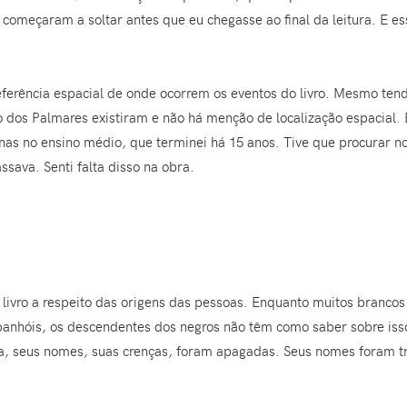
 começaram a soltar antes que eu chegasse ao final da leitura. E es
ferência espacial de onde ocorrem os eventos do livro. Mesmo ten
 dos Palmares existiram e não há menção de localização espacial. 
enas no ensino médio, que terminei há 15 anos. Tive que procurar n
sava. Senti falta disso na obra.
o livro a respeito das origens das pessoas. Enquanto muitos branc
spanhóis, os descendentes dos negros não têm como saber sobre is
tura, seus nomes, suas crenças, foram apagadas. Seus nomes foram t