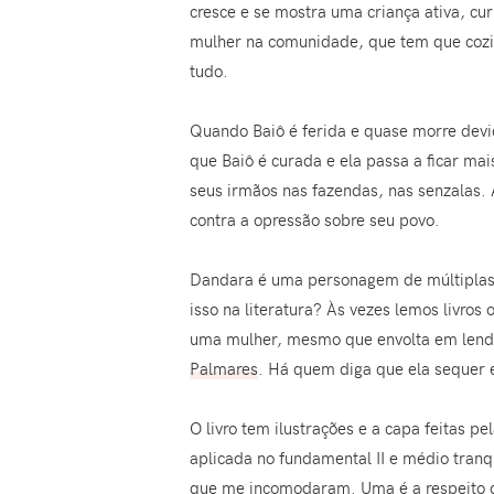
cresce e se mostra uma criança ativa, cu
mulher na comunidade, que tem que cozin
tudo.
Quando Baiô é ferida e quase morre devi
que Baiô é curada e ela passa a ficar m
seus irmãos nas fazendas, nas senzalas.
contra a opressão sobre seu povo.
Dandara é uma personagem de múltiplas 
isso na literatura? Às vezes lemos livro
uma mulher, mesmo que envolta em lenda
Palmares
. Há quem diga que ela sequer e
O livro tem ilustrações e a capa feitas pe
aplicada no fundamental II e médio tranq
que me incomodaram. Uma é a respeito da