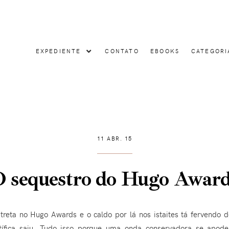
EXPEDIENTE
CONTATO
EBOOKS
CATEGORI
11 ABR. 15
 sequestro do Hugo Awar
ta no Hugo Awards e o caldo por lá nos istaites tá fervendo d
ntífica saiu. Tudo isso porque uma onda conservadora se apo