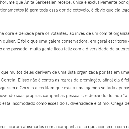
orume que Anita Sarkeesian recebe, única e exclusivamente por q
tionamentos já gera toda essa dor de cotovelo, é óbvio que ela logo
a obra é deixada para os votantes, ao invés de um comitê organizado
 quiser. E foi o que uma galera conservadora, em geral escritores
o ano passado, muita gente ficou feliz com a diversidade de autor
el que muitos deles derivam de uma lista organizada por fãs em 
Correia. E isso não é contra as regras da premiação, afinal ela é 
orgersen e Correia acreditam que exista uma agenda voltada apena
vendo suas próprias campanhas pessoais, e deixando de lado "a ver
o está incomodado como esses dois, diversidade é ótimo. Chega de
itores ficaram abismados com a campanha e no que aconteceu com o