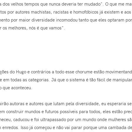
ca dos velhos tempos que nunca deveria ter mudado". O que me mat
tos por autores machistas, racistas e homofóbicos já existem e ao
imento por maior diversidade incomodou tanto que eles optaram por
r os melhores, nós é que vamos".
ções do Hugo e contrários a todo esse chorume estão movimentand
 em todas as categorias. Já que o sistema é tão fácil de manipula
o que aconteceu.
irão autoras e autores que lutam pela diversidade, eu esperaria s
 construir mundos e futuros possíveis para todos, eles estão pr
eceu, caducou e foi ultrapassado por um mundo onde mulheres são
 enredos. Isso já começou e não vai parar porque uma cambada d