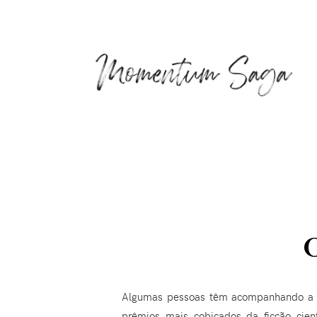
O
Algumas pessoas têm acompanhando a tre
prêmios mais cobiçados da ficção cie