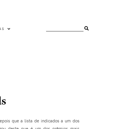
AS
ds
epois que a lista de indicados a um dos
derou deste que é um dos prêmios mais