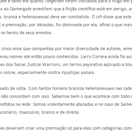
ate e tanto ele quanto Torgersen foram indicados para o Hugo em 
as ao Gamergate acreditam que a ficção científica está em perigo,
na, branca e heterossexual deve ser combatida. O io9 disse que est
E a premiação, por décadas, foi dominada por ela, afinal o que ma
 os heróis de seus enredos.
 cinco anos que campanhas por maior diversidade de autores, enre
evou nomes até então pouco conhecidos. Larry Correia ainda foi ac
s dos Social Justice Warriors, um termo pejorativo aplicado a blo
online, especialmente contra injustiças sociais.
sado de volta. Com tantos homens brancos heterossexuais nas ca
 que não concordam com isso. Sabemos bem o que acontece com todo
mofobia na rede. Somos violentamente atacadas e no caso de Sark
cionário, masculino, branco e de direita.
s deveriam criar uma premiação só para eles com categorias como