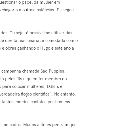
uestionar o papel da mulher em
 chegaria a outras instâncias. E chegou
r. Ou seja, é possível se utilizar das
 de direita reacionária, incomodada com o
es e obras ganhando o Hugo e este ano a
uma campanha chamada Sad Puppies,
feita pelos fãs e quem for membro da
s para colocar mulheres, LGBTs e
dadeira ficção científica". No entanto,
 tantos enredos contatos por homens
s indicados. Muitos autores pediram que