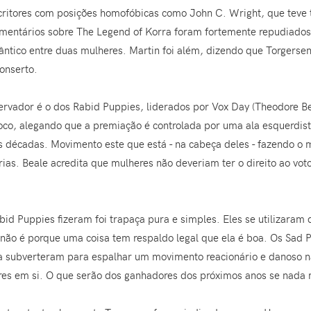
critores com posições homofóbicas como John C. Wright, que teve 
omentários sobre The Legend of Korra foram fortemente repudiados 
ntico entre duas mulheres. Martin foi além, dizendo que Torgers
onserto.
servador é o dos Rabid Puppies, liderados por Vox Day (Theodore 
oco, alegando que a premiação é controlada por uma ala esquerdista
s décadas. Movimento este que está - na cabeça deles - fazendo o
ias. Beale acredita que mulheres não deveriam ter o direito ao vot
bid Puppies fizeram foi trapaça pura e simples. Eles se utilizara
e não é porque uma coisa tem respaldo legal que ela é boa. Os Sad
 subverteram para espalhar um movimento reacionário e danoso não
res em si. O que serão dos ganhadores dos próximos anos se nada 