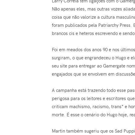
Larry Correia tem ligações com o Gamerg
Não apenas eles, mas outras vozes aliad
coisa que não valorize a cultura masculi
foram publicados pela Patriarchy Press. 
brancos cis e heteros escrevendo e sendo
Foi em meados dos anos 90 e nos últimos
surgiram, o que engrandeceu o Hugo e el
seu site para entregar ao Gamergate nome
engajados que se envolvem em discussões 
A campanha está trazendo todo esse pas
perigosa para os leitores e escritores
criticam machismo, racismo, trans* e ho
morte. É esse o cenário do Hugo hoje, rea
Martin também sugeriu que os Sad Puppie