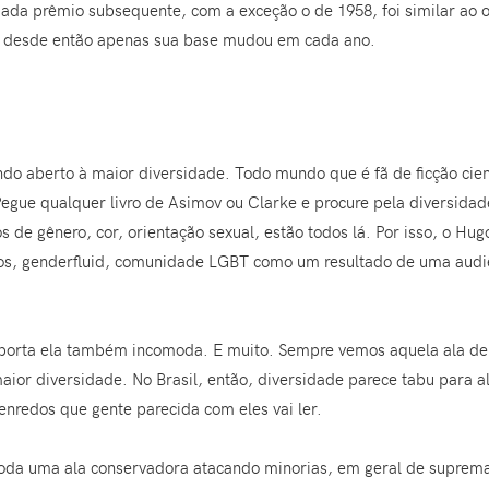
ada prêmio subsequente, com a exceção o de 1958, foi similar ao o
e desde então apenas sua base mudou em cada ano.
o aberto à maior diversidade. Todo mundo que é fã de ficção cient
egue qualquer livro de Asimov ou Clarke e procure pela diversidad
s de gênero, cor, orientação sexual, estão todos lá. Por isso, o Hu
os, genderfluid, comunidade LGBT como um resultado de uma audi
orta ela também incomoda. E muito. Sempre vemos aquela ala de e
or diversidade. No Brasil, então, diversidade parece tabu para al
nredos que gente parecida com eles vai ler.
toda uma ala conservadora atacando minorias, em geral de suprema