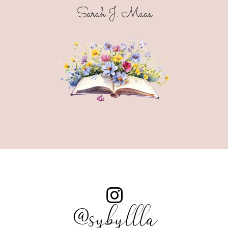
Sarah J. Maas
@sybyllla