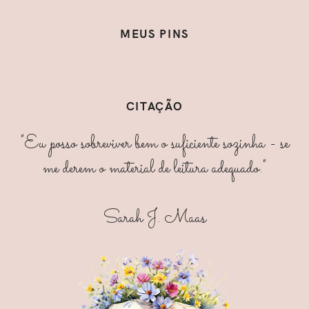
MEUS PINS
CITAÇÃO
"Eu posso sobreviver bem o suficiente sozinha - se
me derem o material de leitura adequado."
Sarah J. Maas