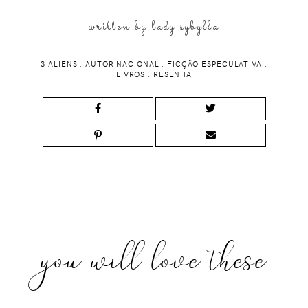
written by
lady sybylla
3 ALIENS
.
AUTOR NACIONAL
.
FICÇÃO ESPECULATIVA
.
LIVROS
.
RESENHA
you will love these