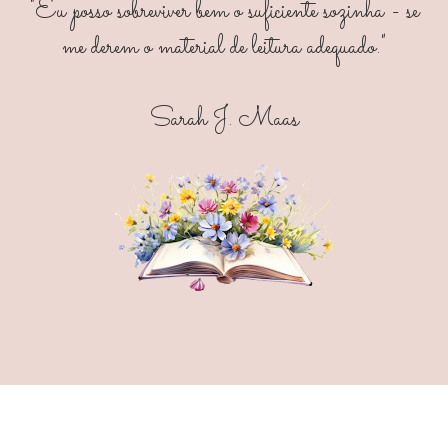
"Eu posso sobreviver bem o suficiente sozinha - se
me derem o material de leitura adequado."
Sarah J. Maas