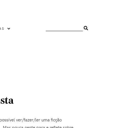
AS
sta
ossível ver/fazer/ler uma ficção
C. Mas pouca gente para e reflete sobre