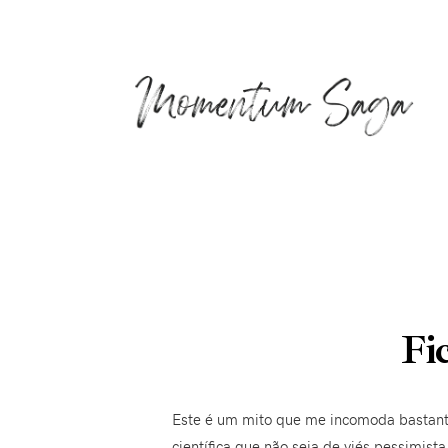
Fi
Este é um mito que me incomoda bastante
científica que não seja de viés pessimist