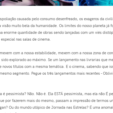
espoliação causada pelo consumo desenfreado, os exageros da civili
a visão muito bela da humanidade. Os limites do nosso planeta já 
ma enorme quantidade de obras sendo lançadas com um viés distópi
especial nas salas de cinema.
s mexem com a nossa estabilidade, mexem com a nossa zona de con
 sido explorado ao máximo. Se um lançamento nas livrarias que mex
e novos títulos com a mesma temática. E o cinema, sabendo que iss
o mesmo segmento. Pegue os três lançamentos mais recentes - Oblivio
fica é pessimista? Não. Não é. Ela ESTÁ pessimista, mas ela não É p
s, que por fazerem mais do mesmo, passam a impressão de termos um
Sagan? Ou do mundo utópico de Jornada nas Estrelas? É uma anomal