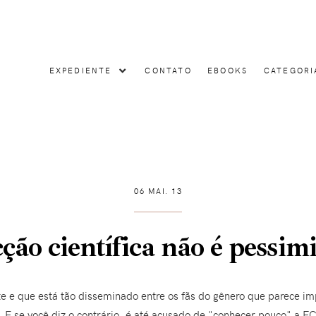
EXPEDIENTE
CONTATO
EBOOKS
CATEGORI
06 MAI. 13
cção científica não é pessimi
 e que está tão disseminado entre os fãs do gênero que parece imp
a. E se você diz o contrário, é até acusado de "conhecer pouco" a F