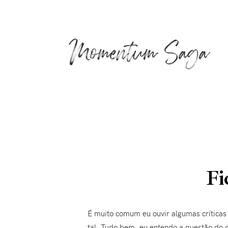
Fi
É muito comum eu ouvir algumas críticas p
tal. Tudo bem, eu entendo a questão do go