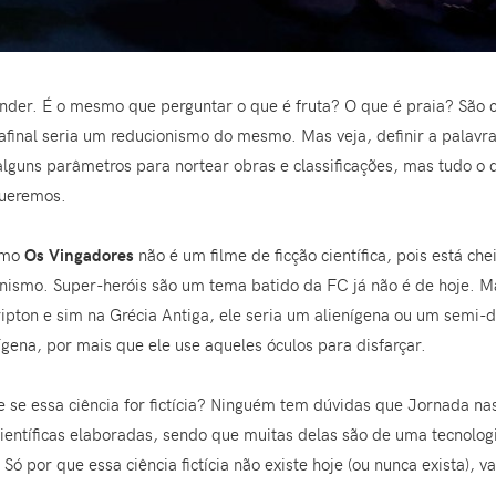
ponder. É o mesmo que perguntar o que é fruta? O que é praia? São
final seria um reducionismo do mesmo. Mas veja, definir a palavra
alguns parâmetros para nortear obras e classificações, mas tudo o 
queremos.
omo
Os Vingadores
não é um filme de ficção científica, pois está che
nismo. Super-heróis são um tema batido da FC já não é de hoje. Ma
pton e sim na Grécia Antiga, ele seria um alienígena ou um semi
ígena, por mais que ele use aqueles óculos para disfarçar.
e se essa ciência for fictícia? Ninguém tem dúvidas que Jornada nas 
científicas elaboradas, sendo que muitas delas são de uma tecnolog
. Só por que essa ciência fictícia não existe hoje (ou nunca exista),