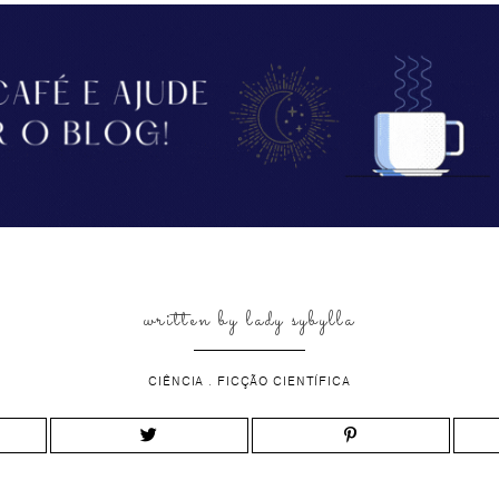
written by
lady sybylla
CIÊNCIA
.
FICÇÃO CIENTÍFICA