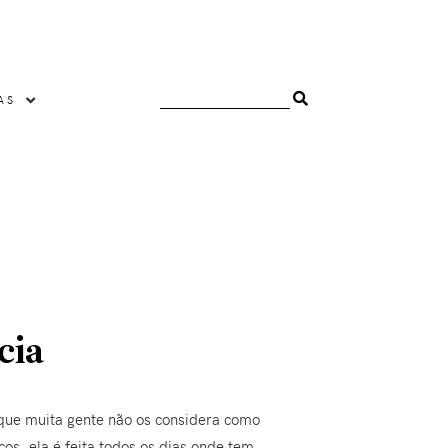
AS
cia
já que muita gente não os considera como
os, ela é feita todos os dias onde tem