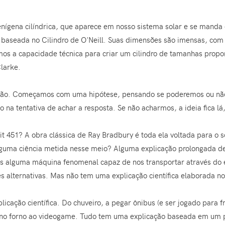
enígena cilíndrica, que aparece em nosso sistema solar e se manda
a, baseada no Cilindro de O'Neill. Suas dimensões são imensas, co
s a capacidade técnica para criar um cilindro de tamanhas propo
Clarke.
ficção. Começamos com uma hipótese, pensando se poderemos ou nã
 na tentativa de achar a resposta. Se não acharmos, a ideia fica l
 451? A obra clássica de Ray Bradbury é toda ela voltada para o s
lguma ciência metida nesse meio? Alguma explicação prolongada de
s alguma máquina fenomenal capaz de nos transportar através do 
es alternativas. Mas não tem uma explicação científica elaborada no
cação científica. Do chuveiro, a pegar ônibus (e ser jogado para f
 no forno ao videogame. Tudo tem uma explicação baseada em um pri