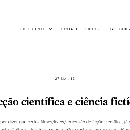
EXPEDIENTE
CONTATO
EBOOKS
CATEGORI
27 MAI. 13
cção científica e ciência fictí
or dizer que certos filmes/livros/séries são de ficção científica, 
sto. Cultura, literatura, cinema, não é restrito aos meios acadêmic