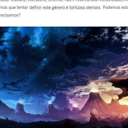
imos que tentar
definir este gênero é tortuoso demais
. Podemos est
 precisamos?