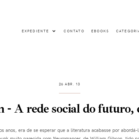
EXPEDIENTE
CONTATO
EBOOKS
CATEGORI
26 ABR. 13
 - A rede social do futuro
os anos, era de se esperar que a literatura acabasse por abordá
nk muito parecida com Neuromancer, de William Gibson, tido pa