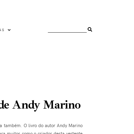
AS
, de Andy Marino
-la também. O livro do autor Andy Marino
ra muitos como o criador desta vertente