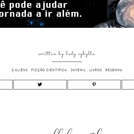
written by
lady sybylla
2 ALIENS
.
FICÇÃO CIENTÍFICA
.
JUVENIL
.
LIVROS
.
RESENHA