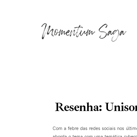
Resenha: Unison
Com a febre das redes sociais nos últim
aborda o tema com uma temática cyberpu