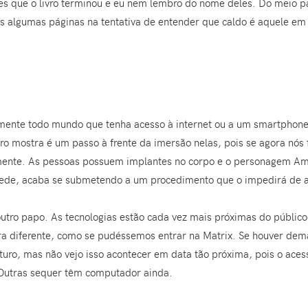
es que o livro terminou e eu nem lembro do nome deles. Do meio para
s algumas páginas na tentativa de entender que caldo é aquele em 
camente todo mundo que tenha acesso à internet ou a um smartphon
ivro mostra é um passo à frente da imersão nelas, pois se agora nó
da mente. As pessoas possuem implantes no corpo e o personagem 
 rede, acaba se submetendo a um procedimento que o impedirá de 
utro papo. As tecnologias estão cada vez mais próximas do público
ra diferente, como se pudéssemos entrar na Matrix. Se houver dem
turo, mas não vejo isso acontecer em data tão próxima, pois o aces
 Outras sequer têm computador ainda.