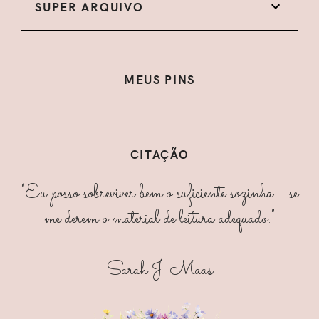
SUPER ARQUIVO
MEUS PINS
CITAÇÃO
"Eu posso sobreviver bem o suficiente sozinha - se
me derem o material de leitura adequado."
Sarah J. Maas