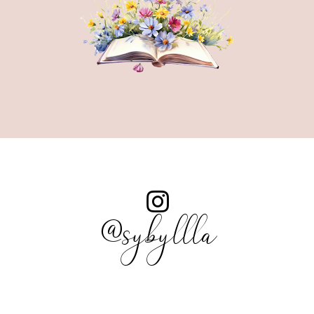
@sybyllla