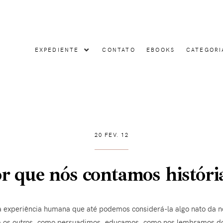
EXPEDIENTE
CONTATO
EBOOKS
CATEGORI
20 FEV. 12
r que nós contamos históri
 a experiência humana que até podemos considerá-la algo nato da 
s outros, como persuadimos, educamos, como nos lembramos dos 