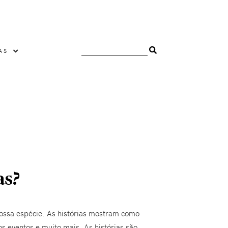
AS
as?
nossa espécie. As histórias mostram como
eventos e muito mais. As histórias são