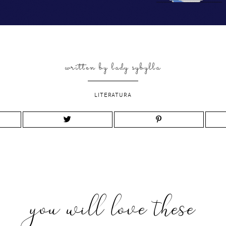
written by
lady sybylla
LITERATURA
you will love these