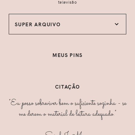
televisão
SUPER ARQUIVO
MEUS PINS
CITAÇÃO
"Eu posso sobreviver bem o suficiente sozinha - se
me derem o material de leitura adequado."