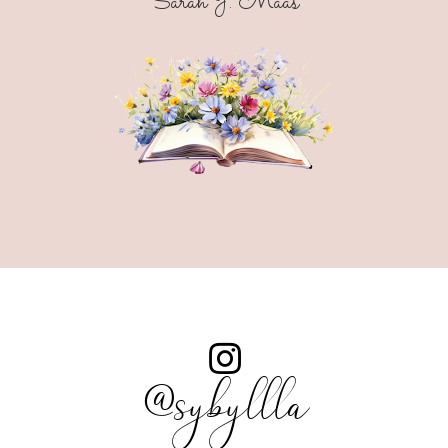
Sarah J. Maas
@sybyllla