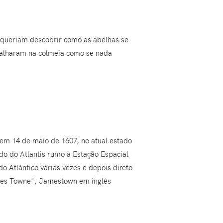
s queriam descobrir como as abelhas se
alharam na colmeia como se nada
em 14 de maio de 1607, no atual estado
o do Atlantis rumo à Estação Espacial
do Atlântico várias vezes e depois direto
ames Towne", Jamestown em inglês