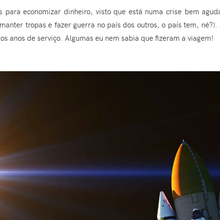
 para economizar dinheiro, visto que está numa crise bem aguda
manter tropas e fazer guerra no país dos outros, o país tem, né?). 
tos anos de serviço. Algumas eu nem sabia que fizeram a viagem!