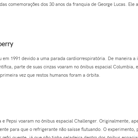
 das comemorações dos 30 anos da franquia de George Lucas. Ele al
berry
eu em 1991 devido a uma parada cardiorrespiratória. De maneira a 
entífica, parte de suas cinzas voaram no ônibus espacial Columbia, 
a primeira vez que restos humanos foram a órbita.
a e Pepsi voaram no ônibus espacial Challenger. Originalmente, a
ente para que o refrigerante não saísse flutuando. O experimento, 
 refri quente, já que não tinha geladeira dentro dos ônibus espacia