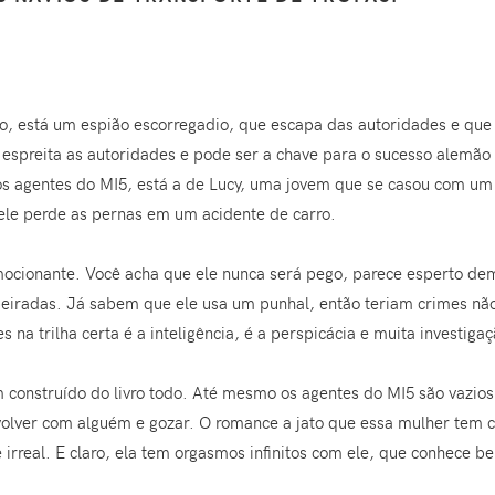
ado, está um espião escorregadio, que escapa das autoridades e qu
 espreita as autoridades e pode ser a chave para o sucesso alemão 
os agentes do MI5, está a de Lucy, uma jovem que se casou com um 
le perde as pernas em um acidente de carro.
mocionante. Você acha que ele nunca será pego, parece esperto d
beiradas. Já sabem que ele usa um punhal, então teriam crimes nã
 na trilha certa é a inteligência, é a perspicácia e muita investigaç
construído do livro todo. Até mesmo os agentes do MI5 são vazios, 
nvolver com alguém e gozar. O romance a jato que essa mulher tem
irreal. E claro, ela tem orgasmos infinitos com ele, que conhece be