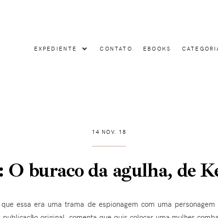
EXPEDIENTE
CONTATO
EBOOKS
CATEGORI
14 NOV. 18
 O buraco da agulha, de Ke
vi que essa era uma trama de espionagem com uma personagem fe
 publicação original, comenta que quis colocar uma mulher comba