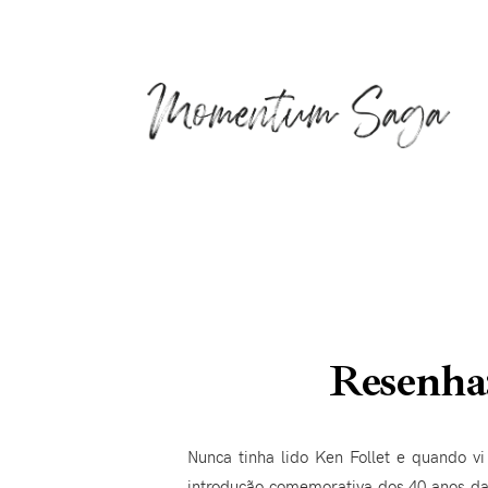
Resenha:
Nunca tinha lido Ken Follet e quando 
introdução comemorativa dos 40 anos da