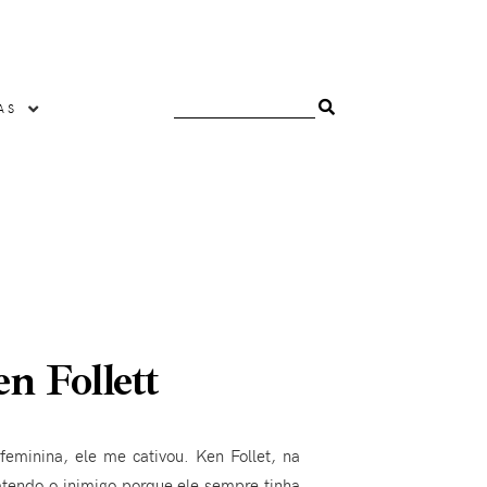
AS
n Follett
minina, ele me cativou. Ken Follet, na
tendo o inimigo porque ele sempre tinha