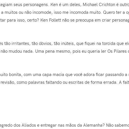
vilegiam seus personagens. Ken é um deles, Michael Crichton é outro
e a muitos ou não incomode, isso me incomoda muito. Quero ter a o
ar para isso, certo? Ken Follett não se preocupa em criar personag
 tão irritantes, tão óbvios, tão inúteis, que fiquei na torcida que 
 não mudou nada. Uma pena mesmo, pois eu queria ler Os Pilares da 
 muito bonita, com uma capa macia que você adora ficar passando a
revisão, como palavras faltando ou escritas de forma errada. A falt
o segredo dos Aliados e entregar nas mãos da Alemanha? Não sabe